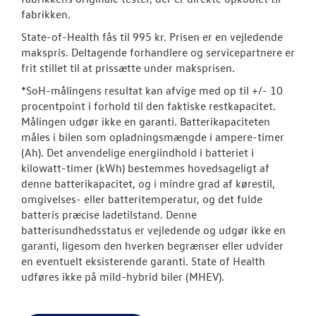
fabrikken.
State-of-Health fås til 995 kr. Prisen er en vejledende
makspris. Deltagende forhandlere og servicepartnere er
frit stillet til at prissætte under maksprisen.
*SoH-målingens resultat kan afvige med op til +/- 10
procentpoint i forhold til den faktiske restkapacitet.
Målingen udgør ikke en garanti. Batterikapaciteten
måles i bilen som opladningsmængde i ampere-timer
(Ah). Det anvendelige energiindhold i batteriet i
kilowatt-timer (kWh) bestemmes hovedsageligt af
denne batterikapacitet, og i mindre grad af kørestil,
omgivelses- eller batteritemperatur, og det fulde
batteris præcise ladetilstand. Denne
batterisundhedsstatus er vejledende og udgør ikke en
garanti, ligesom den hverken begrænser eller udvider
en eventuelt eksisterende garanti. State of Health
udføres ikke på mild-hybrid biler (MHEV).