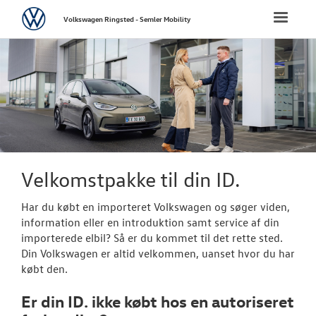
Volkswagen
Toggle
Volkswagen Ringsted - Semler Mobility
naviga
FORSIDE
NYE PERSONBI
NYE VAREBILER
BRUGTE BILER
Velkomstpakke til din ID.
Har du købt en importeret
Volkswagen
og søger viden,
VÆRKSTED
information eller en introduktion samt service af din
importerede elbil? Så er du kommet til det rette sted.
Bestil tid på 
Din
Volkswagen
er altid velkommen, uanset hvor du har
købt den.
Koncepter og 
Er din ID. ikke købt hos en autoriseret
Volkswagen Se