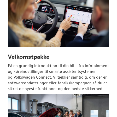
SKADECENTER
TILBEHØR
RESERVEDELE
NYHEDER
Velkomstpakke
Få en grundig introduktion til din bil – fra infotainment
OM OS
og køreindstillinger til smarte assistentsystemer
og
Volkswagen
Connect. Vi tjekker samtidig, om der er
JOB OG KARRI
softwareopdateringer eller fabrikskampagner, så du er
sikret de nyeste funktioner og den bedste sikkerhed.