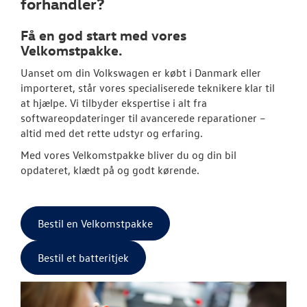
forhandler?
Service 5+ til e
Få en god start med vores
Velkomstpakke.
Volkswagen Er
Service 5+
Uanset om din
Volkswagen
er købt i Danmark eller
importeret, står vores specialiserede teknikere klar til
Serviceabonn
at hjælpe. Vi tilbyder ekspertise i alt fra
softwareopdateringer til avancerede reparationer –
Softwareopda
altid med det rette udstyr og erfaring.
Velkomstpakke 
Med vores Velkomstpakke bliver du og din bil
opdateret, klædt på og godt kørende.
VW Connect
MinVolkswage
Bestil en Velkomstpakke
Service Cam
Bestil et batteritjek
Hjulskifte
Hjulskifte Erh