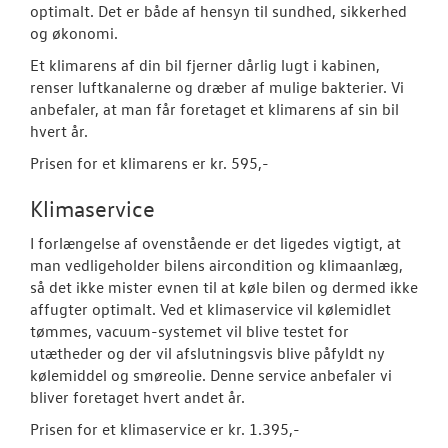
optimalt. Det er både af hensyn til sundhed, sikkerhed
Biludlejning
og økonomi.
Et klimarens af din bil fjerner dårlig lugt i kabinen,
Hente/bringe
renser luftkanalerne og dræber af mulige bakterier. Vi
anbefaler, at man får foretaget et klimarens af sin bil
Dækopbevar
hvert år.
Book tid til 
Prisen for et klimarens er kr. 595,-
Rustbeskytte
Klimaservice
I forlængelse af ovenstående er det ligedes vigtigt, at
Synstjek
man vedligeholder bilens aircondition og klimaanlæg,
så det ikke mister evnen til at køle bilen og dermed ikke
Klimarens
affugter optimalt. Ved et klimaservice vil kølemidlet
tømmes, vacuum-systemet vil blive testet for
Fordamperr
utætheder og der vil afslutningsvis blive påfyldt ny
kølemiddel og smøreolie. Denne service anbefaler vi
Volkswagen Se
bliver foretaget hvert andet år.
Service 5+ til e
Prisen for et klimaservice er kr. 1.395,-