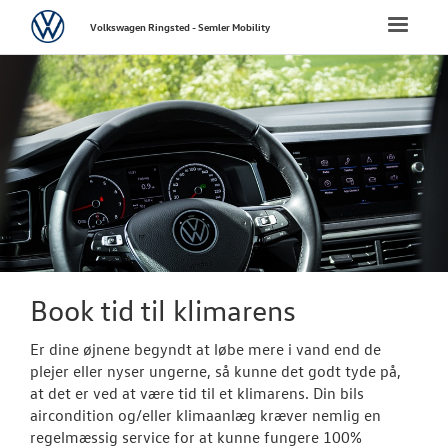
Volkswagen
Toggle
Volkswagen Ringsted - Semler Mobility
naviga
FORSIDE
NYE PERSONBI
NYE VAREBILER
BRUGTE BILER
VÆRKSTED
Book tid til klimarens
Bestil tid på 
Er dine øjnene begyndt at løbe mere i vand end de
plejer eller nyser ungerne, så kunne det godt tyde på,
Koncepter og 
at det er ved at være tid til et klimarens. Din bils
aircondition og/eller klimaanlæg kræver nemlig en
Vejhjælp
regelmæssig service for at kunne fungere 100%