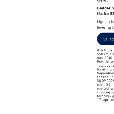
Gælder bå
fås fra 3
Lige nu ka
levering 
Se lag
ID.4 Move.
558 km. Ha
min. AC (0-
Privatleasi
Totaludgift
forsikring,
Reparations
Leasing ud
30.09.2026.
eller ID.5 
energitillæ
i bindingsp
forbrug x g
17 i apr.-s