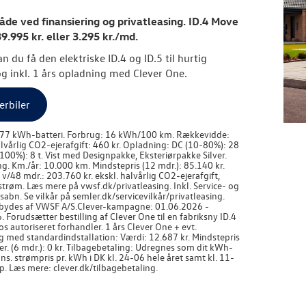
de ved finansiering og privatleasing. ID.4 Move
39.995 kr. eller 3.295 kr./md.
n du få den elektriske ID.4 og ID.5 til hurtig
og inkl. 1 års opladning med Clever One.
erbiler
 77 kWh-batteri. Forbrug: 16 kWh/100 km. Rækkevidde:
lvårlig CO2-ejerafgift: 460 kr. Opladning: DC (10-80%): 28
100%): 8 t. Vist med Designpakke, Eksteriørpakke Silver.
ng. Km./år: 10.000 km. Mindstepris (12 mdr.): 85.140 kr.
 v/48 mdr.: 203.760 kr. ekskl. halvårlig CO2-ejerafgift,
 strøm. Læs mere på vwsf.dk/privatleasing. Inkl. Service- og
abn. Se vilkår på semler.dk/servicevilkår/privatleasing.
bydes af VWSF A/S.
Clever-kampagne: 01.06.2026 -
 Forudsætter bestilling af Clever One til en fabriksny ID.4
hos autoriseret forhandler. 1 års Clever One + evt.
g med standardindstallation: Værdi: 12.687 kr. Mindstepris
er. (6 mdr.): 0 kr. Tilbagebetaling: Udregnes som dit kWh-
ns. strømpris pr. kWh i DK kl. 24-06 hele året samt kl. 11-
ep. Læs mere: clever.dk/tilbagebetaling.