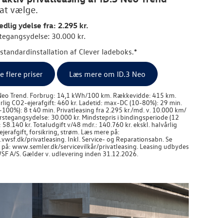
 at vælge.
dlig ydelse fra: 2.295 kr.
tegangsydelse: 30.000 kr.
. standardinstallation af Clever ladeboks.*
e flere priser
Læs mere om ID.3 Neo
Neo Trend. Forbrug: 14,1 kWh/100 km. Rækkevidde: 415 km.
rlig CO2-ejerafgift: 460 kr. Ladetid: max-DC (10-80%): 29 min.
-100%): 8 t 40 min. Privatleasing fra 2.295 kr./md. v. 10.000 km/
ørstegangsydelse: 30.000 kr. Mindstepris i bindingsperiode (12
: 58.140 kr. Totaludgift v/48 mdr.: 140.760 kr. ekskl. halvårlig
jerafgift, forsikring, strøm. Læs mere på:
wsf.dk/privatleasing. Inkl. Service- og Reparationsabn. Se
r på: www.semler.dk/servicevilkår/privatleasing. Leasing udbydes
SF A/S. Gælder v. udlevering inden 31.12.2026.