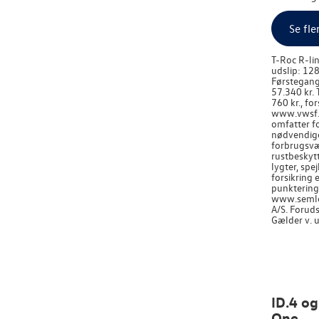
Se fle
T-Roc R-lin
udslip: 128
Førstegangs
57.340 kr. 
760 kr., fo
www.vwsf.dk
omfatter fo
nødvendige 
forbrugsvæs
rustbeskytt
lygter, spe
forsikring
punkteringe
www.semler
A/S. Forud
Gælder v. 
ID.4 og
One.