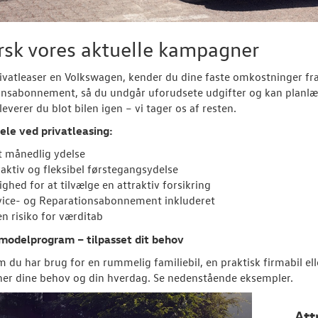
rsk vores aktuelle kampagner
ivatleaser en Volkswagen, kender du dine faste omkostninger fra 
onsabonnement, så du undgår uforudsete udgifter og kan planlæ
fleverer du blot bilen igen – vi tager os af resten.
ele ved privatleasing:
t månedlig ydelse
raktiv og fleksibel førstegangsydelse
ghed for at tilvælge en attraktiv forsikring
vice- og Reparationsabonnement inkluderet
en risiko for værditab
 modelprogram – tilpasset dit behov
 du har brug for en rummelig familiebil, en praktisk firmabil el
er dine behov og din hverdag. Se nedenstående eksempler.
Att