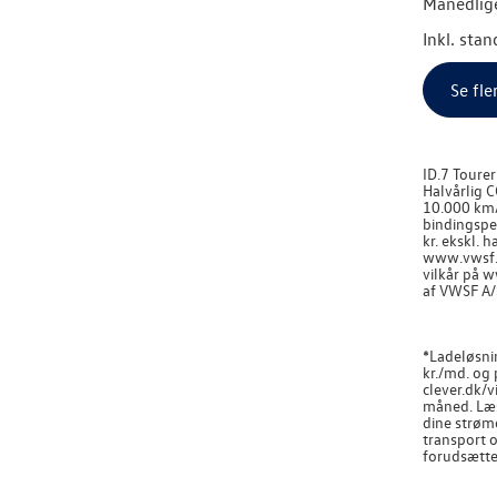
Månedlige
Inkl. sta
Se fle
ID.7 Toure
Halvårlig C
10.000 km/å
bindingsper
kr. ekskl. 
www.vwsf.d
vilkår på 
af VWSF A/
*Ladeløsni
kr./md. og
clever.dk/v
måned. Læs 
dine strøm
transport o
forudsætter