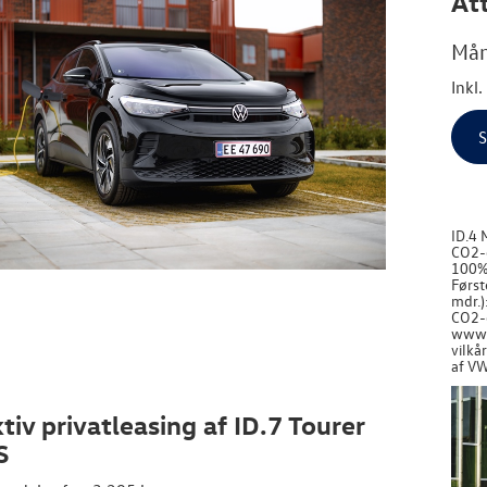
Att
Mån
Inkl
S
ID.4 
CO2-e
100%)
Først
mdr.)
CO2-e
www.v
vilkå
af VW
tiv privatleasing af ID.7 Tourer
S