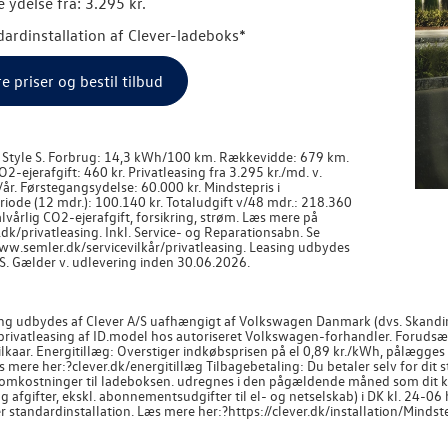
 ydelse fra: 3.295 kr.
ndardinstallation af Clever-ladeboks*
re priser og bestil tilbud
r Style S. Forbrug: 14,3 kWh/100 km. Rækkevidde: 679 km.
O2-ejerafgift: 460 kr. Privatleasing fra 3.295 kr./md. v.
r. Førstegangsydelse: 60.000 kr. Mindstepris i
iode (12 mdr.): 100.140 kr. Totaludgift v/48 mdr.: 218.360
halvårlig CO2-ejerafgift, forsikring, strøm. Læs mere på
k/privatleasing. Inkl. Service- og Reparationsabn. Se
www.semler.dk/servicevilkår/privatleasing. Leasing udbydes
S. Gælder v. udlevering inden 30.06.2026.
ng udbydes af Clever A/S uafhængigt af Volkswagen Danmark (dvs. Skandina
 privatleasing af ID.model hos autoriseret Volkswagen-forhandler. Forudsæt
ilkaar. Energitillæg: Overstiger indkøbsprisen på el 0,89 kr./kWh, pålægge
mere her:?clever.dk/energitillæg Tilbagebetaling: Du betaler selv for dit st
omkostninger til ladeboksen. udregnes i den pågældende måned som dit kW
g afgifter, ekskl. abonnementsudgifter til el- og netselskab) i DK kl. 24-06 h
 standardinstallation. Læs mere her:?https://clever.dk/installation/Mindstep