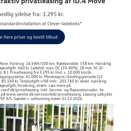
raktiv privatleasing af ID.4 Move
edlig ydelse fra: 3.295 kr.
. standardinstallation af Clever-ladeboks*
e flere priser og bestil tilbud
Move. Forbrug: 16 kWh/100 km. Rækkevidde: 558 km. Halvårlig
jerafgift: 460 kr. Ladetid: max-DC (10-80%): 28 min. AC (0-
: 8 t. Privatleasing fra 3.295 kr./md. v. 10.000 km/år.
egangsydelse: 45.000 kr. Mindstepris i bindingsperiode (12
: 85.140 kr. Totaludgift v/48 mdr.: 203.760 kr. ekskl. halvårlig
jerafgift, forsikring, strøm. Læs mere på
wsf.dk/privatleasing. Inkl. Service- og Reparationsabn. Se
r på www.semler.dk/servicevilkår/privatleasing. Leasing udbydes
SF A/S. Gælder v. udlevering inden 31.12.2026.