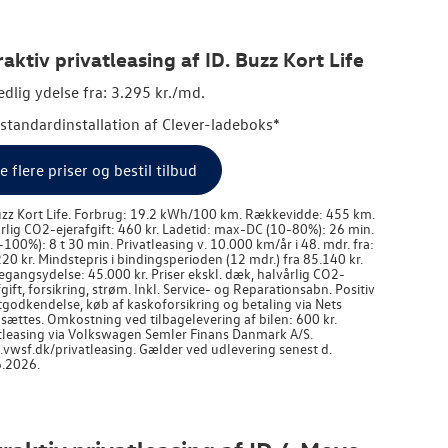
raktiv privatleasing af ID. Buzz Kort Life
dlig ydelse fra: 3.295 kr./md.
. standardinstallation af Clever-ladeboks*
e flere priser og bestil tilbud
uzz Kort Life. Forbrug: 19.2 kWh/100 km. Rækkevidde: 455 km.
rlig CO2-ejerafgift: 460 kr. Ladetid: max-DC (10-80%): 26 min.
-100%): 8 t 30 min. Privatleasing v. 10.000 km/år i 48. mdr. fra:
20 kr. Mindstepris i bindingsperioden (12 mdr.) fra 85.140 kr.
egangsydelse: 45.000 kr. Priser ekskl. dæk, halvårlig CO2-
fgift, forsikring, strøm. Inkl. Service- og Reparationsabn. Positiv
tgodkendelse, køb af kaskoforsikring og betaling via Nets
sættes. Omkostning ved tilbagelevering af bilen: 600 kr.
tleasing via
Volkswagen
Semler Finans Danmark A/S.
wsf.dk/privatleasing. Gælder ved udlevering senest d.
.2026.