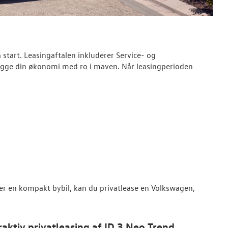
start. Leasingaftalen inkluderer Service- og
gge din økonomi med ro i maven. Når leasingperioden
ler en kompakt bybil, kan du privatlease en Volkswagen,
raktiv privatleasing af ID.3 Neo Trend