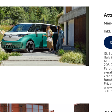
Att
Måne
Inkl
S
ID. B
Halvå
AC (0
203.2
Først
ejera
kredi
forud
Priva
www.v
30.06