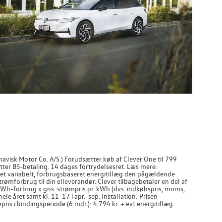
visk Motor Co. A/S.) Forudsætter køb af Clever One til 799
ter BS-betaling. 14 dages fortrydelsesret. Læs mere:
s et variabelt, forbrugsbaseret energitillæg den pågældende
rømforbrug til din elleverandør. Clever tilbagebetaler en del af
h-forbrug x gns. strømpris pr. kWh (dvs. indkøbspris, moms,
ele året samt kl. 11-17 i apr.-sep. Installation: Prisen
ris i bindingsperiode (6 mdr.): 4.794 kr. + evt energitillæg.