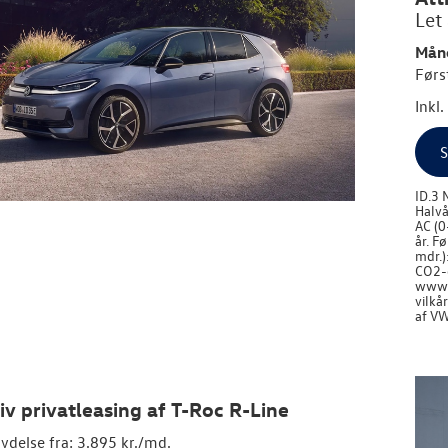
Let
Måne
Førs
Inkl
S
ID.3 
Halvå
AC (0
år. F
mdr.)
CO2-e
www.v
vilkå
af VW
iv privatleasing af T-Roc R-Line
ydelse fra: 3.895 kr./md.