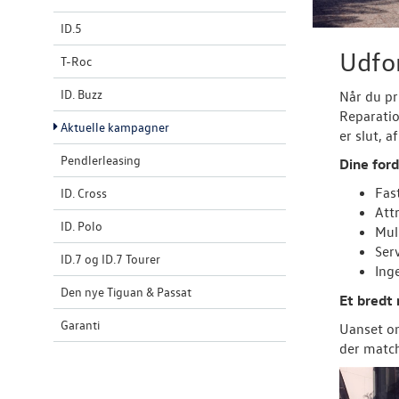
ID.5
Udfo
T-Roc
ID. Buzz
Når du pr
Reparati
Aktuelle kampagner
er slut, a
Pendlerleasing
Dine ford
Fas
ID. Cross
Att
ID. Polo
Muli
Ser
ID.7 og ID.7 Tourer
Ing
Den nye Tiguan & Passat
Et bredt
Garanti
Uanset om
der match