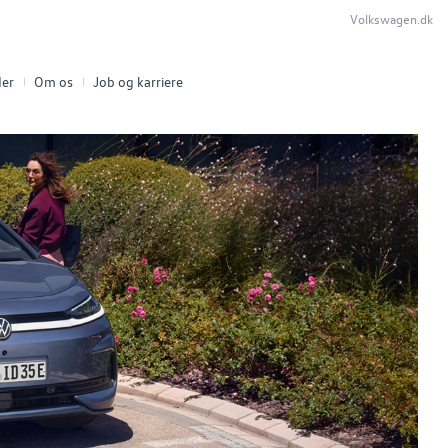
Volkswagen.dk
er
Om os
Job og karriere