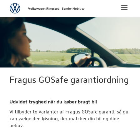
Volkswagen
Toggle
Volkswagen Ringsted - Semler Mobility
naviga
FORSIDE
NYE PERSONBI
NYE VAREBILER
BRUGTE BILER
Fragus GOSafe garantiordning
Brugtbilsvurd
Udvidet tryghed når du køber brugt bil
Finansiering
Vi tilbyder to varianter af Fragus GOSafe garanti, så du
Brugtbilsafdel
kan vælge den løsning, der matcher din bil og dine
behov.
Garantiordnin