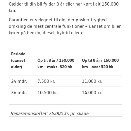
Gælder til din bil fylder 8 år eller har kørt i alt 150.000
km.
Garantien er velegnet til dig, der ønsker tryghed
omkring de mest centrale funktioner – uanset om bilen
kører på benzin, diesel, hybrid eller el.
Periode
(uanset
Op til 8 år / 150.000
O
p til 8 år / 150.000
alder)
km - maks. 320 hk
km - over 320 hk
24 mdr.
7.500 kr.
11.000 kr.
36 mdr.
10.500 kr.
14.000 kr.
Reparationsloftet: 75.000 kr. pr. skade.