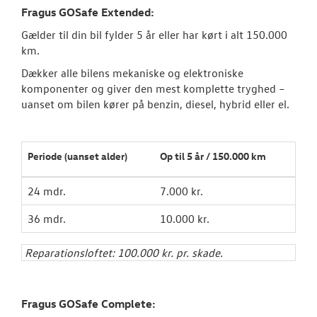
Fragus GOSafe Extended:
VÆRKSTED
Gælder til din bil fylder 5 år eller har kørt i alt 150.000
km.
SKADECENTER
Dækker alle bilens mekaniske og elektroniske
komponenter og giver den mest komplette tryghed –
TILBEHØR
uanset om bilen kører på benzin, diesel, hybrid eller el.
RESERVEDELE
Periode (uanset alder)
Op til 5 år / 150.000 km
NYHEDER
24 mdr.
7.000 kr.
OM OS
36 mdr.
10.000 kr.
JOB OG KARRI
Reparationsloftet: 100.000 kr. pr. skade.
Fragus GOSafe Complete: