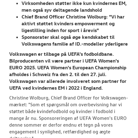
RESERVEDELE
Virksomheden støtter ikke kun kvindernes EM,
men også syv deltagende landshold
Chief Brand Officer Christine Wolburg: "Vi har
NYHEDER
aktivt støttet kvinders empowerment og
ligestilling inden for sport i årevis"
Tilmeld dig V
Sponsorater skal også øge kendskabet til
Danmarks nyh
Volkswagens familie af ID.-modeller yderligere
Aktuelt
Volkswagen er tilbage på UEFA's fodboldbane.
Bilproducenten vil være partner i UEFA Women's
EURO 2025. UEFA Women's European Championship
OM OS
afholdes i Schweiz fra den 2. til den 27. juli.
Volkswagen var allerede involveret som partner for
JOB OG KARRI
UEFA ved kvindernes EM i 2022 i England.
Christine Wolburg, Chief Brand Officer for Volkswagen-
mærket: "Som et spørgsmål om overbevisning har vi
støttet både kvindefodbold og kvinder i fodbold i
mange år nu. Sponsoreringen af UEFA Women's EURO
denne sommer er derfor endnu et tegn på vores
engagement i synlighed, retfærdighed og ægte