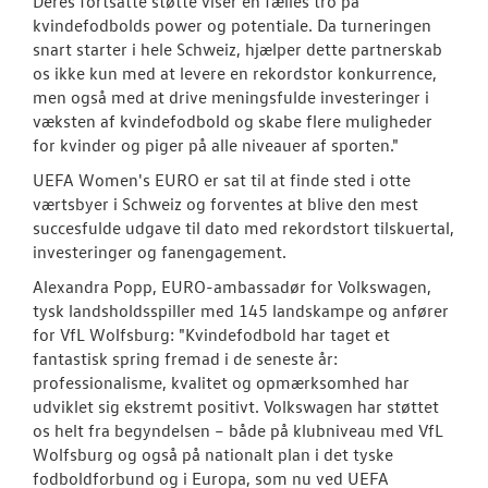
Deres fortsatte støtte viser en fælles tro på
kvindefodbolds power og potentiale. Da turneringen
snart starter i hele Schweiz, hjælper dette partnerskab
os ikke kun med at levere en rekordstor konkurrence,
men også med at drive meningsfulde investeringer i
væksten af kvindefodbold og skabe flere muligheder
for kvinder og piger på alle niveauer af sporten."
UEFA Women's EURO er sat til at finde sted i otte
værtsbyer i Schweiz og forventes at blive den mest
succesfulde udgave til dato med rekordstort tilskuertal,
investeringer og fanengagement.
Alexandra Popp, EURO-ambassadør for Volkswagen,
tysk landsholdsspiller med 145 landskampe og anfører
for VfL Wolfsburg: "Kvindefodbold har taget et
fantastisk spring fremad i de seneste år:
professionalisme, kvalitet og opmærksomhed har
udviklet sig ekstremt positivt. Volkswagen har støttet
os helt fra begyndelsen – både på klubniveau med VfL
Wolfsburg og også på nationalt plan i det tyske
fodboldforbund og i Europa, som nu ved UEFA