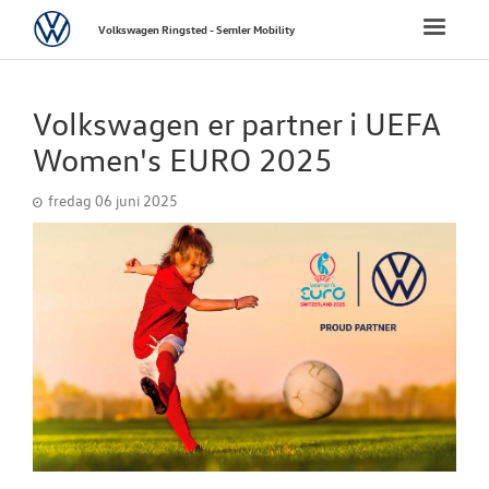
Volkswagen
Toggle
Volkswagen Ringsted - Semler Mobility
naviga
FORSIDE
Volkswagen er partner i UEFA
NYE PERSONBI
Women's EURO 2025
fredag 06 juni 2025
NYE VAREBILER
BRUGTE BILER
VÆRKSTED
SKADECENTER
TILBEHØR