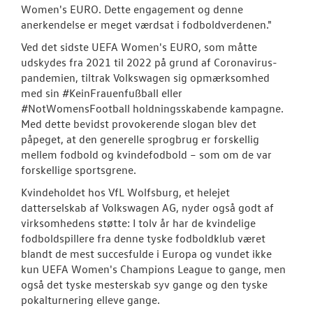
Women's EURO. Dette engagement og denne
anerkendelse er meget værdsat i fodboldverdenen."
Ved det sidste UEFA Women's EURO, som måtte
udskydes fra 2021 til 2022 på grund af Coronavirus-
pandemien, tiltrak Volkswagen sig opmærksomhed
med sin #KeinFrauenfußball eller
#NotWomensFootball holdningsskabende kampagne.
Med dette bevidst provokerende slogan blev det
påpeget, at den generelle sprogbrug er forskellig
mellem fodbold og kvindefodbold – som om de var
forskellige sportsgrene.
Kvindeholdet hos VfL Wolfsburg, et helejet
datterselskab af Volkswagen AG, nyder også godt af
virksomhedens støtte: I tolv år har de kvindelige
fodboldspillere fra denne tyske fodboldklub været
blandt de mest succesfulde i Europa og vundet ikke
kun UEFA Women's Champions League to gange, men
også det tyske mesterskab syv gange og den tyske
pokalturnering elleve gange.